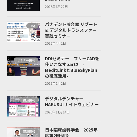
2026年6月22日
パナデント咬合器 リブート
Blog
& デジタルトランスファー
実践セミナー
2026年4月1日
DDIセミナー フリーCADを
セミナー情報
使いこなすpart2 -
MeditLinkとBlueSkyPlan
の徹底活用-
2026年2月2日
デジタルデンチャー
講演情報
HAKUSUI ナイトウェビナー
2025年11月14日
日本臨床歯科学会 2025年
講演情報
度第2回例会