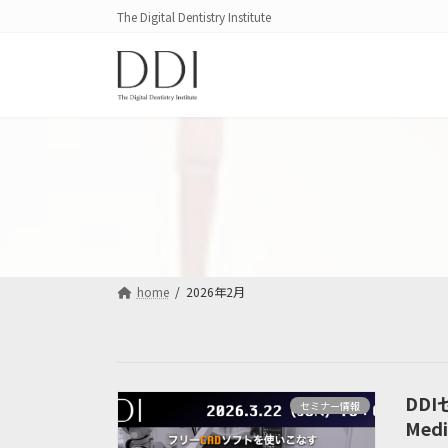
コ
ナ
The Digital Dentistry Institute
ン
ビ
テ
ゲ
ン
ー
ツ
シ
へ
ョ
ス
ン
キ
に
ッ
移
プ
動
home
2026年2月
DD
セミナー情報
Med