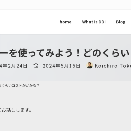
home
What is DDI
Blog
ターを使ってみよう！どのくらい
最
24年2月24日
2024年5月15日
Koichiro Tok
終
更
新
のくらいコストがかかる？
日
時
:
てお話しします。