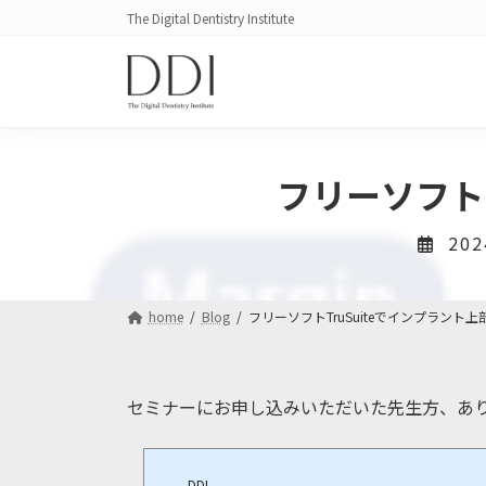
コ
ナ
The Digital Dentistry Institute
ン
ビ
テ
ゲ
ン
ー
ツ
シ
へ
ョ
ス
ン
フリーソフト
キ
に
ッ
移
20
プ
動
home
Blog
フリーソフトTruSuiteでインプラント
セミナーにお申し込みいただいた先生方、あ
DDI