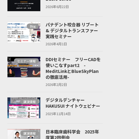
2026年6月22日
パナデント咬合器 リブート
Blog
& デジタルトランスファー
実践セミナー
2026年4月1日
DDIセミナー フリーCADを
セミナー情報
使いこなすpart2 -
MeditLinkとBlueSkyPlan
の徹底活用-
2026年2月2日
デジタルデンチャー
講演情報
HAKUSUI ナイトウェビナー
2025年11月14日
日本臨床歯科学会 2025年
講演情報
度第2回例会