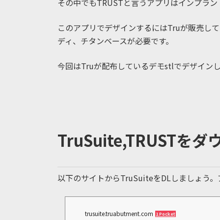
その中でもTRUSTと言うアプリはインプラ
このアプリでデザインするにはTruが販売し
ディ、チタンベースが必要です。
今回はTruが配布しているデモstlでデザイン
TruSuite,TRUST
以下のサイトからTruSuiteをDLしまし
trusuite.truabutment.com
1 Pocket