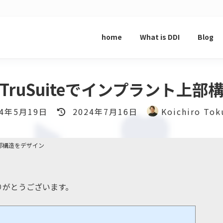
home
What is DDI
Blog
TruSuiteでインプラント上部
最
24年5月19日
2024年7月16日
Koichiro Tok
終
更
新
上部構造をデザイン
日
時
:
りがとうございます。